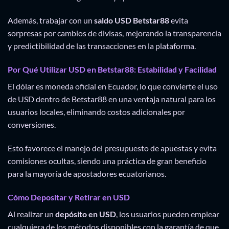
Además, trabajar con un
saldo USD Betstar88
evita
sorpresas por cambios de divisas, mejorando la transparencia
y predictibilidad de las transacciones en la plataforma.
Por Qué Utilizar USD en Betstar88: Estabilidad y Facilidad
El dólar es moneda oficial en Ecuador, lo que convierte el uso
de USD dentro de Betstar88 en una ventaja natural para los
usuarios locales, eliminando costos adicionales por
conversiones.
Esto favorece el manejo del presupuesto de apuestas y evita
comisiones ocultas, siendo una práctica de gran beneficio
para la mayoría de apostadores ecuatorianos.
Cómo Depositar y Retirar en USD
Al realizar un
depósito en USD
, los usuarios pueden emplear
cualquiera de los métodos disponibles con la garantía de que