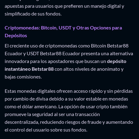
apuestas para usuarios que prefieren un manejo digital y
simplificado de sus fondos.
Criptomonedas: Bitcoin, USDT y Otras Opciones para
Depósitos
El creciente uso de criptomonedas como Bitcoin Betstar88
Ecuador y USDT Betstar88 Ecuador presenta una alternativa
innovadora para los apostadores que buscan un
depósito
instantáneo Betstar88
con altos niveles de anonimato y
bajas comisiones.
Estas monedas digitales ofrecen acceso rápido y sin pérdidas
por cambio de divisa debido a su valor estable en monedas
como el dólar americano. La opción de usar cripto también
promueve la seguridad al ser una transacción
descentralizada, reduciendo riesgos de fraude y aumentando
el control del usuario sobre sus fondos.