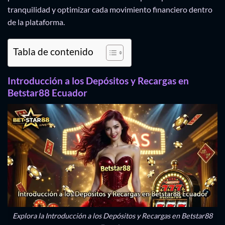
tranquilidad y optimizar cada movimiento financiero dentro
de la plataforma.
Tabla de contenido
Introducción a los Depósitos y Recargas en
Betstar88 Ecuador
Explora la Introducción a los Depósitos y Recargas en Betstar88