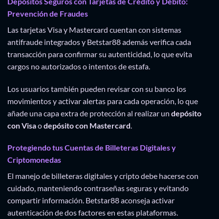
Depósitos Seguros con Tarjetas de Crédito y Débito:
Prevención de Fraudes
Las tarjetas Visa y Mastercard cuentan con sistemas
antifraude integrados y Betstar88 además verifica cada
transacción para confirmar su autenticidad, lo que evita
cargos no autorizados o intentos de estafa.
Los usuarios también pueden revisar con su banco los
movimientos y activar alertas para cada operación, lo que
añade una capa extra de protección al realizar un
depósito
con Visa
o
depósito con Mastercard
.
Protegiendo tus Cuentas de Billeteras Digitales y
Criptomonedas
El manejo de billeteras digitales y cripto debe hacerse con
cuidado, manteniendo contraseñas seguras y evitando
compartir información. Betstar88 aconseja activar
autenticación de dos factores en estas plataformas.