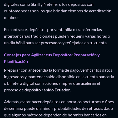
digitales como Skrill y Neteller o los depósitos con
criptomonedas son los que brindan tiempos de acreditación
mínimos.
En contraste, depósitos por ventanilla o transferencias
interbancarias tradicionales pueden requerir varias horas o
un día hábil para ser procesados y reflejados en tu cuenta.
Consejos para Agilizar tus Depósitos: Preparación y
Planificación
Preparar con antecendia la forma de pago, verificar los datos
ingresados y mantener saldo disponible en la cuenta bancaria
o billetera digital son acciones simples que aceleran el
proceso de
depósito rápido Ecuador
.
Además, evitar hacer depósitos en horarios nocturnos o fines
de semana puede disminuir probabilidades de retrasos, dado
que algunos métodos dependen de horarios bancarios en