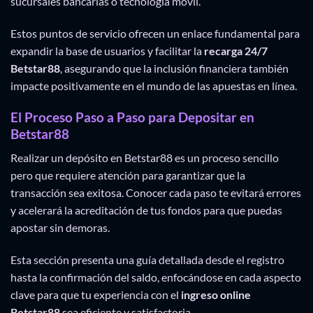
sucursales bancarias o tecnología móvil.
Estos puntos de servicio ofrecen un enlace fundamental para
expandir la base de usuarios y facilitar la
recarga 24/7
Betstar88
, asegurando que la inclusión financiera también
impacte positivamente en el mundo de las apuestas en línea.
El Proceso Paso a Paso para Depositar en
Betstar88
Realizar un depósito en Betstar88 es un proceso sencillo
pero que requiere atención para garantizar que la
transacción sea exitosa. Conocer cada paso te evitará errores
y acelerará la acreditación de tus fondos para que puedas
apostar sin demoras.
Esta sección presenta una guía detallada desde el registro
hasta la confirmación del saldo, enfocándose en cada aspecto
clave para que tu experiencia con el
ingreso online
Betstar88
sea eficiente y satisfactoria.