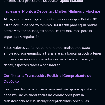
eficiencia del proceso de
depósito rápido Ecuador
.
Ingresar el Monto a Depositar: Límites Mínimos y Máximos
Al ingresar el monto, es importante conocer que Betstar88
establece un
depósito mínimo Betstar88
para equilibrar la
oferta y evitar abusos, así como límites máximos para la
seguridad y regulación.
Estos valores varían dependiendo del método de pago
empleado, por ejemplo, la transferencia bancaria podría tener
límites superiores comparados con una tarjeta prepago o
cripto, aspectos claves a considerar.
Confirmar la Transacción: Recibir el Comprobante de
Depósito
Confirmar la operación es el momento en que el apostador
debe revisar y validar todas las condiciones para la
transferencia, lo cual incluye aceptar comisiones si las