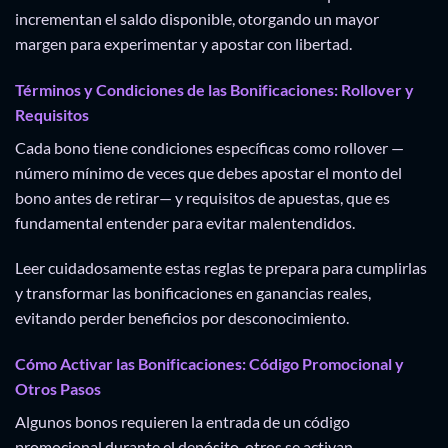
incrementan el saldo disponible, otorgando un mayor
margen para experimentar y apostar con libertad.
Términos y Condiciones de las Bonificaciones: Rollover y
Requisitos
Cada bono tiene condiciones específicas como rollover —
número mínimo de veces que debes apostar el monto del
bono antes de retirar— y requisitos de apuestas, que es
fundamental entender para evitar malentendidos.
Leer cuidadosamente estas reglas te prepara para cumplirlas
y transformar las bonificaciones en ganancias reales,
evitando perder beneficios por desconocimiento.
Cómo Activar las Bonificaciones: Código Promocional y
Otros Pasos
Algunos bonos requieren la entrada de un código
promocional durante el depósito, otros se activan