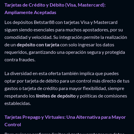
Tarjetas de Crédito y Débito (Visa, Mastercard):
Ampliamente Aceptadas
Los depósitos Betstar88 con tarjetas Visa y Mastercard
siguen siendo esenciales para muchos apostadores, por su
comodidad y velocidad. Su integración permite la realización
de un
depósito con tarjeta
con solo ingresar los datos
requeridos, garantizando una operación segura y protegida
contra fraudes.
La diversidad en esta oferta también implica que puedes
optar por tarjeta de débito para un control más directo de tus
gastos o tarjeta de crédito para mayor flexibilidad, siempre
respetando los
límites de depósito
y políticas de comisiones
establecidas.
Tarjetas Prepago y Virtuales: Una Alternativa para Mayor
Control