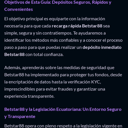
Objetivos de Esta Guía: Depósitos Seguros, Rápidos y
Convenientes
El objetivo principal es equiparte con la información
necesaria para que cada
recarga rápida Betstar88
sea
simple, segura y sin contratiempos. Te ayudaremos a
identificar los métodos más confiables y a conocer el proceso
paso a paso para que puedas realizar un
depósito inmediato
Betstar88
con total confianza.
Además, aprenderás sobre las medidas de seguridad que
Betstar88 ha implementado para proteger tus fondos, desde
la encriptación de datos hasta la verificación KYC,
imprescindibles para evitar fraudes y garantizar una
experiencia transparente.
Betstar88 y la Legislación Ecuatoriana: Un Entorno Seguro
y Transparente
Betstar88 opera con pleno respeto a la legislación vigente en