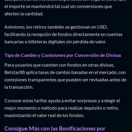
el importe se mantendrá tal cual sin conversiones que
afecten la cantidad.
Asimismo, los retiros también se gestionan en USD,
facilitando la recepción de fondos directamente en cuentas
bancarias o billeteras digitales sin pérdida de valor.
Tipo de Cambio y Comisiones por Conversión de Divisas
Para usuarios que cuenten con fondos en otras divisas,
Betstar88 aplica tasas de cambio basadas en el mercado, con
comisiones transparentes que pueden ser revisadas antes de
la transacción.
Conocer estas tarifas ayuda a evitar sorpresas y a elegir el
mejor momento o método para realizar depósito o retiro,
maximizando el valor real de los fondos.
Consigue Más con las Bonificaciones por