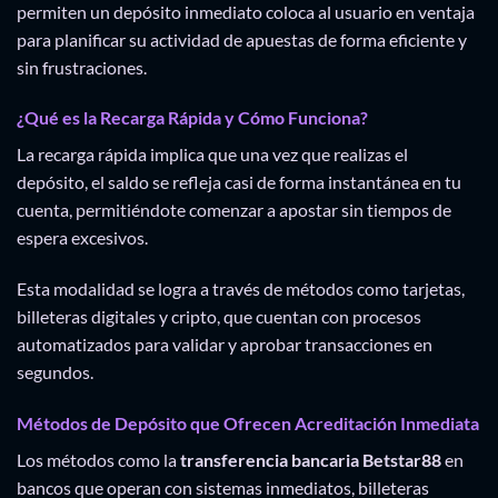
permiten un depósito inmediato coloca al usuario en ventaja
para planificar su actividad de apuestas de forma eficiente y
sin frustraciones.
¿Qué es la Recarga Rápida y Cómo Funciona?
La recarga rápida implica que una vez que realizas el
depósito, el saldo se refleja casi de forma instantánea en tu
cuenta, permitiéndote comenzar a apostar sin tiempos de
espera excesivos.
Esta modalidad se logra a través de métodos como tarjetas,
billeteras digitales y cripto, que cuentan con procesos
automatizados para validar y aprobar transacciones en
segundos.
Métodos de Depósito que Ofrecen Acreditación Inmediata
Los métodos como la
transferencia bancaria Betstar88
en
bancos que operan con sistemas inmediatos, billeteras