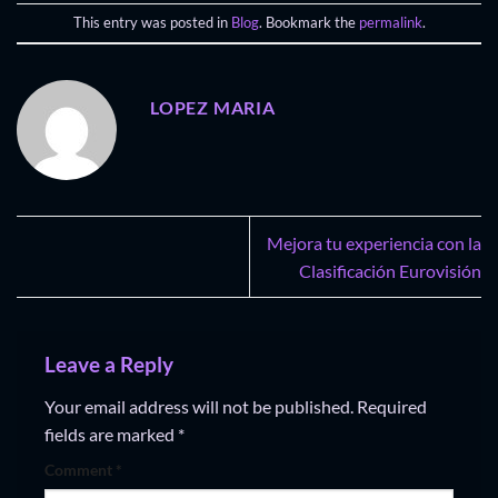
This entry was posted in
Blog
. Bookmark the
permalink
.
LOPEZ MARIA
Mejora tu experiencia con la
Clasificación Eurovisión
Leave a Reply
Your email address will not be published.
Required
fields are marked
*
Comment
*