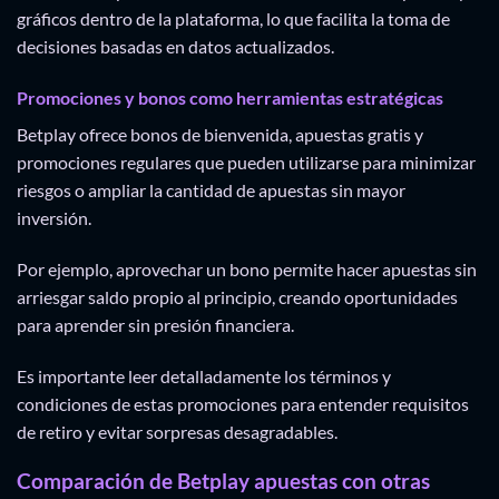
gráficos dentro de la plataforma, lo que facilita la toma de
decisiones basadas en datos actualizados.
Promociones y bonos como herramientas estratégicas
Betplay ofrece bonos de bienvenida, apuestas gratis y
promociones regulares que pueden utilizarse para minimizar
riesgos o ampliar la cantidad de apuestas sin mayor
inversión.
Por ejemplo, aprovechar un bono permite hacer apuestas sin
arriesgar saldo propio al principio, creando oportunidades
para aprender sin presión financiera.
Es importante leer detalladamente los términos y
condiciones de estas promociones para entender requisitos
de retiro y evitar sorpresas desagradables.
Comparación de Betplay apuestas con otras