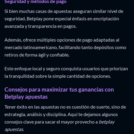
Seguridad y métodos de pago
Si bien muchas casas de apuestas aseguran similar nivel de
seguridad, Betplay pone especial énfasis en encriptación
avanzada y transparencia en pagos.
Además, ofrece múltiples opciones de pago adaptadas al
mercado latinoamericano, facilitando tanto depósitos como
retiros de forma ágil y confiable.
Este enfoque local y seguro conquista usuarios que priorizan
la tranquilidad sobre la simple cantidad de opciones.
Consejos para maximizar tus ganancias con
Betplay apuestas
Tener éxito en las apuestas no es cuestión de suerte, sino de
estrategia, análisis y disciplina. Aquí te dejamos algunos
consejos clave para sacar el mayor provecho a
betplay
apuestas
.