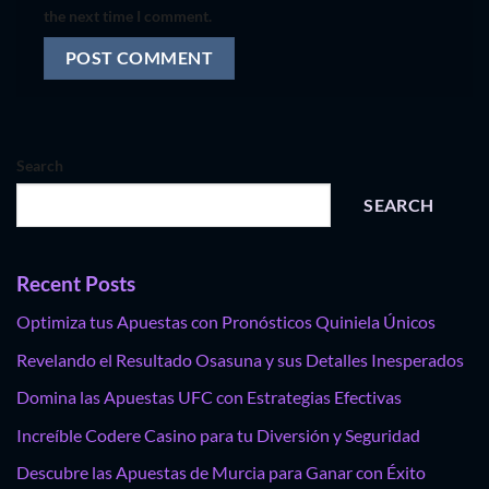
the next time I comment.
Search
SEARCH
Recent Posts
Optimiza tus Apuestas con Pronósticos Quiniela Únicos
Revelando el Resultado Osasuna y sus Detalles Inesperados
Domina las Apuestas UFC con Estrategias Efectivas
Increíble Codere Casino para tu Diversión y Seguridad
Descubre las Apuestas de Murcia para Ganar con Éxito