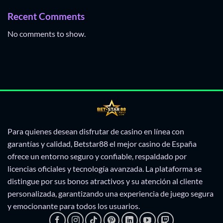
Recent Comments
No comments to show.
Para quienes desean disfrutar de casino en línea con
garantías y calidad, Betstar88 el mejor casino de España
ofrece un entorno seguro y confiable, respaldado por
licencias oficiales y tecnología avanzada. La plataforma se
distingue por sus bonos atractivos y su atención al cliente
personalizada, garantizando una experiencia de juego segura
y emocionante para todos los usuarios.